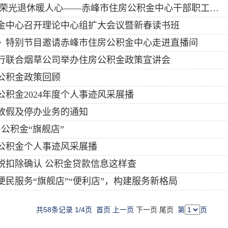
薪火相传守初心 荣光退休暖人心——赤峰市住房公积金中心干部职工荣誉退休仪式温情举行
金中心召开理论中心组扩大会议暨新春读书班
》特别节目邀请赤峰市住房公积金中心走进直播间
行联合烟草公司举办住房公积金政策宣讲会
峰公积金政策回顾
积金2024年度个人事迹风采展播
旦放假及停办业务的通知
公积金“旗舰店”
公积金个人事迹风采展播
个税扣除确认 公积金贷款信息这样查
民服务“旗舰店”“便利店”，构建服务新格局
共58条记录 1/4页
首页
上一页
下一页
尾页
第
页