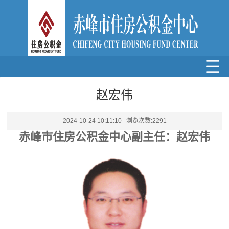
赵宏伟
2024-10-24 10:11:10 浏览次数:
2291
赤峰
市
住房
公积金中心
副
主任：
赵宏伟